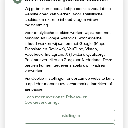
u op de volgende site
https://www.netwerkapotheken.nl/apotheek-
Wij gebruiken noodzakelijke cookies zodat deze
website goed kan werken. Voor analytische
reigerhof/zorgverzekeringen
cookies en externe inhoud vragen wij uw
toestemming.
Hierop kunt u zien welke zorg welke verzekering met ons
Voor analytische cookies werken wij samen met
gecontracteerd heeft. Deze informatie wordt continue
Matomo en Google Analytics. Voor externe
aangepast. Daarnaast kunt u zien welke verzekering
inhoud werken wij samen met Google (Maps,
Translate en Reviews), YouTube, Vimeo,
invloed heeft op de keuze van uw medicijnen. U kunt
Facebook, Instagram, X (Twitter), Qualizorg,
tevens zorgverzekeringen onderling vergelijken.
Patiëntenvertellen en ZorgkaartNederland. Deze
partijen kunnen gegevens zoals uw IP-adres
verwerken.
Publicatiedatum:
04-12-2024
Via Cookie-instellingen onderaan de website kunt
u op ieder moment uw toestemming intrekken of
aanpassen.
Lees meer over onze Privacy- en
Cookieverklaring.
Instellingen
Uw Zorg Online
|
Beheer