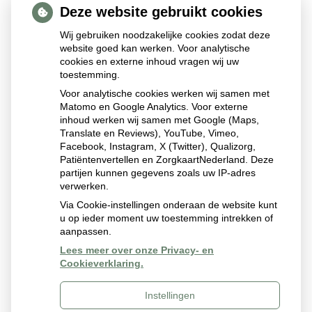
binnen in de apotheek, in de brievenbus buiten de
Deze website gebruikt cookies
apotheek of aan de balie afgegeven worden. U kunt ook
Wij gebruiken noodzakelijke cookies zodat deze
een geprint exemplaar aan de balie vragen.
website goed kan werken. Voor analytische
cookies en externe inhoud vragen wij uw
toestemming.
Voor analytische cookies werken wij samen met
Matomo en Google Analytics. Voor externe
*De automatische herhaalservice kan alleen wanneer u
inhoud werken wij samen met Google (Maps,
herhaalmedicatie/herhaalrecepten heeft van uw huisarts in
Translate en Reviews), YouTube, Vimeo,
Nieuwerkerk aan den IJssel. Wij vragen namelijk voor u
Facebook, Instagram, X (Twitter), Qualizorg,
Patiëntenvertellen en ZorgkaartNederland. Deze
herhaalrecepten aan bij uw huisarts. Zonder recept mogen
partijen kunnen gegevens zoals uw IP-adres
wij niet afleveren en kunnen wij de automatische
verwerken.
herhaalservice niet verwerken.
Via Cookie-instellingen onderaan de website kunt
u op ieder moment uw toestemming intrekken of
aanpassen.
Lees meer over onze Privacy- en
Cookieverklaring.
Instellingen