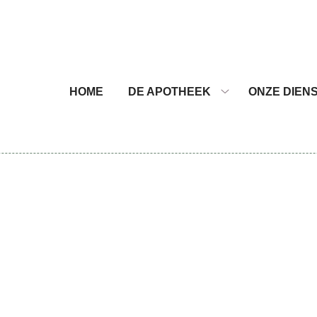
nu
HOME
DE APOTHEEK
ONZE DIEN
De
Apotheek
submenu