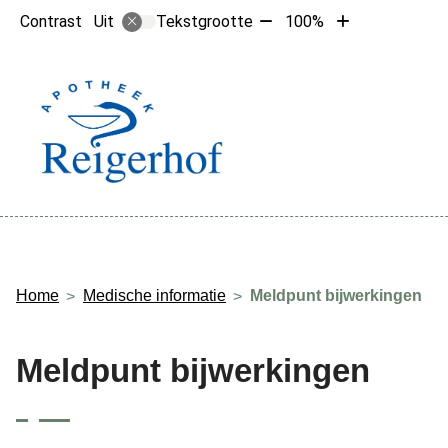
Tekst
Tekst
Contrast
Tekstgrootte
100%
Uit
verkleinen
vergroten
met
met
10%
10%
Hoofdme
Home
Medische informatie
Meldpunt bijwerkingen
Meldpunt bijwerkingen