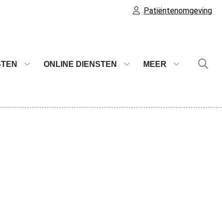
Patiëntenomgeving
STEN
ONLINE DIENSTEN
MEER
Onze
Online
Meer
diensten
diensten
submenu
submenu
submenu