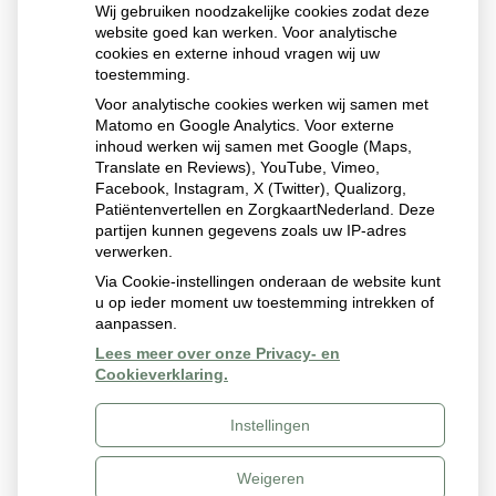
PDF download online medicatie overzicht
Wij gebruiken noodzakelijke cookies zodat deze
website goed kan werken. Voor analytische
Download nu de gratis app!
cookies en externe inhoud vragen wij uw
toestemming.
U kunt de app downloaden in de
App Store
of in
Google
Voor analytische cookies werken wij samen met
Play
. Een Windows Phone-versie is niet beschikbaar.
Matomo en Google Analytics. Voor externe
inhoud werken wij samen met Google (Maps,
Translate en Reviews), YouTube, Vimeo,
Vertel uw ervaring
Facebook, Instagram, X (Twitter), Qualizorg,
Patiëntenvertellen en ZorgkaartNederland. Deze
Wij zijn benieuwd naar uw ervaringen. Heeft u feedback?
partijen kunnen gegevens zoals uw IP-adres
U kunt uw feedback delen via een speciale feedback knop
verwerken.
in het hoofdscherm van de app.
Via Cookie-instellingen onderaan de website kunt
u op ieder moment uw toestemming intrekken of
aanpassen.
Lees meer over onze Privacy- en
Cookieverklaring.
Instellingen
Uw Zorg Online
|
Beheer
Weigeren
Bezoek
Bezoek