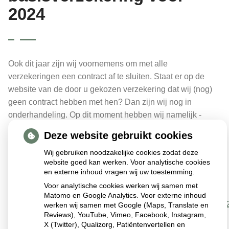
2024
Ook dit jaar zijn wij voornemens om met alle
verzekeringen een contract af te sluiten. Staat er op de
website van de door u gekozen verzekering dat wij (nog)
geen contract hebben met hen? Dan zijn wij nog in
onderhandeling. Op dit moment hebben wij namelijk -
helaas- nog niet met alle verzekeringen afspraken kunnen
Deze website gebruikt cookies
maken. Alle verzekeraars hebben wel al voor een groot
Wij gebruiken noodzakelijke cookies zodat deze
deel hun beleid bepaald. Dit is erg belangrijk voor het
website goed kan werken. Voor analytische cookies
maken van uw keuze!
en externe inhoud vragen wij uw toestemming.
Dit ziet u door op de volgende link te klikken:
Voor analytische cookies werken wij samen met
Matomo en Google Analytics. Voor externe inhoud
Baliekaart_vergoeding_apotheekzorg_zorgverzekeraars_20
werken wij samen met Google (Maps, Translate en
Reviews), YouTube, Vimeo, Facebook, Instagram,
X (Twitter), Qualizorg, Patiëntenvertellen en
Publicatiedatum:
30-11-2023