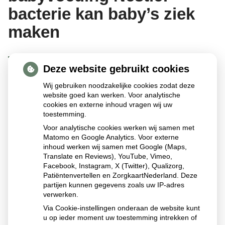
bacterie kan baby’s ziek
maken
Deze website gebruikt cookies
Nestlé roept de babyvoeding Little Steps 1 en Alfamino
Wij gebruiken noodzakelijke cookies zodat deze
terug vanwege mogelijke aanwezigheid van de bacterie
website goed kan werken. Voor analytische
cookies en externe inhoud vragen wij uw
Bacillus cereus. Het gaat om een voorzorgsmaatregel; er
toestemming.
zijn geen zieke baby’s gemeld. Ouders wordt geadviseerd
Voor analytische cookies werken wij samen met
de producten niet te gebruiken en terug te brengen,
Matomo en Google Analytics. Voor externe
waarna zij het aankoopbedrag terugkrijgen.
inhoud werken wij samen met Google (Maps,
Translate en Reviews), YouTube, Vimeo,
Facebook, Instagram, X (Twitter), Qualizorg,
Patiëntenvertellen en ZorgkaartNederland. Deze
Lees het hele artikel op:
Nationale zorggids
partijen kunnen gegevens zoals uw IP-adres
Publicatiedatum:
06-01-2026
verwerken.
Via Cookie-instellingen onderaan de website kunt
u op ieder moment uw toestemming intrekken of