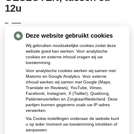
12u
Deze website gebruikt cookies
Maandagochtend 6 mei zijn we helaas GESLOTEN tussen
8u-12u, omdat Stedin aan de stroomvoorziening werkt. We
Wij gebruiken noodzakelijke cookies zodat deze
website goed kan werken. Voor analytische
hopen vanaf 12u u weer van dienst te kunnen zijn. Deze
cookies en externe inhoud vragen wij uw
ochtend kunt u ook helaas geen gebruik maken van de
toestemming.
afhaalkluis.
Voor analytische cookies werken wij samen met
Voor spoedrecepten kunt u deze ochtend bij apotheek
Matomo en Google Analytics. Voor externe
Dorrestein terecht.
inhoud werken wij samen met Google (Maps,
Translate en Reviews), YouTube, Vimeo,
Facebook, Instagram, X (Twitter), Qualizorg,
Excuses voor dit ongemak
Patiëntenvertellen en ZorgkaartNederland. Deze
partijen kunnen gegevens zoals uw IP-adres
verwerken.
Publicatiedatum:
01-05-2024
Via Cookie-instellingen onderaan de website kunt
u op ieder moment uw toestemming intrekken of
aanpassen.